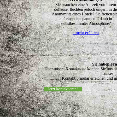
Sie brauchen eine Auszeit von Ihrem
Zuhause, flüchten jedoch ungern in di
Anonymität eines Hotels? Sie freuen si
auf einen entspannten Urlaub in
selbstbestimmter Atmosphäre?
» mehr erfahren
Sie haben Fr
Über unsere Kontaktseite können Sie uns di
unser
Kontaktformular erreichen und mi
Jetzt kontaktieren!