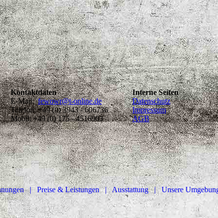
Kontaktdaten
Interne Seiten
E-Mail:
fewowr@t-online.de
Datenschutz
Telefon: +49 (0) 3943 - 606736
Impressum
Mobil: +49 (0) 175 - 4516903
AGB
ohnungen |
Preise & Leistungen
| Ausstattung |
Unsere Umgebun