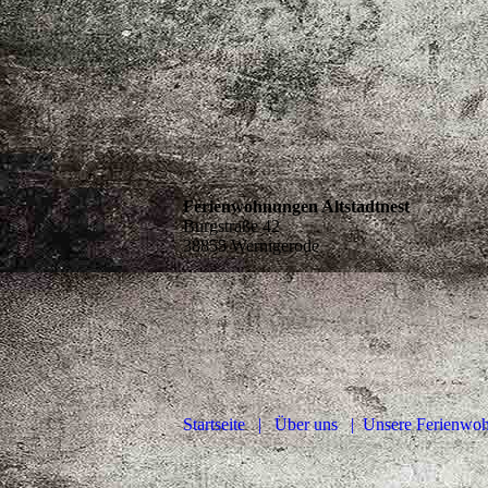
Ferienwohnungen Altstadtnest
Burgstraße 42
38855 Wernigerode
Startseite |
Über uns
| Unsere Ferienw