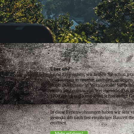
Über uns
Liebe Feriengäste, wir heißen Sie schon jetzt
willkommen in unseren zentralen, geflegte
in der Burgstrasse in Wernigerode. Sie befin
mitten im Zentrum von Wernigerode. Das 
1700 erbaut und kann somit schon einige G
erzählen!
In diese Ferienwohnungen haben wir sehr vi
gesteckt um nach fast einjähriger Bauzeit die
eröffnen.
Mehr erfahren!