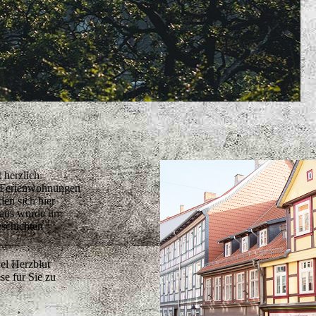
 herzlich
n Ferienwohnungen
den sich hier
Haus wurde um
eschichten
el Herzblut
se für Sie zu