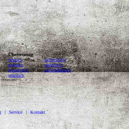
Übersetzung
deutsch
tschechisch
englisch
italienisch
französisch
niederländisch
spanisch
g
| Service |
Kontakt